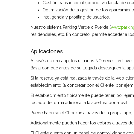
Gestión transaccional (cobros vía tarjeta de créd
Optimización de la gestión de los aparcamiento
Inteligencia y profiling de usuarios.
Nuestro sistema Parking Verde o Pverde (
www.parkin
residenciales, etc. En concreto, permite acceder a lo
Aplicaciones
A través de una app, los usuarios NO necesitan llave
Basta con que antes de su llegada descarguen la aplic
Si la reserva ya está realizada (a través de la web cl
establecimiento (a concretar con el Cliente, por ejem
El establecimiento típicamente puede tener, por ejem
teclado de forma adicional a la apertura por móvil.
Puede hacerse el Check-in a través de la propia app,
Adicionalmente pueden hacer los cobros a través de l
El Cliente cuenta con un panel de control donde contr