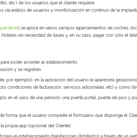
ito, etc.) de los usuarios que el cliente requiera.
s vía análisis de usuarios y monitorización en continuo de la implan
gverde.es
) se aplica en varios campos (aparcamientos de coches, bici
s Hoteles sin necesidad de llaves y, en su caso, pagar con sólo el tel
s para poder acceder al establecimiento.
ación y se registren.
iente, por ejemplo), en la aplicación del usuario le aparecerá geoposi
plo condiciones de facturación, servicios adicionales, etc) y como l
plo en el caso de una pensión, una puerta portal, puerta de piso y pu
 de forma que el usuario complete el formulario que disponga el Clie
a propia app (opcional del Cliente).
olará el establecimiento/habitaciones (ilimitados) a través de un web