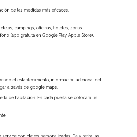
tación de las medidas más eficaces.
cletas, campings, oficinas, hoteles, zonas
éfono (app gratuita en Google Play Apple Store).
cionado el establecimiento, información adicional del
legar a través de google maps.
erta de habitación. En cada puerta se colocará un
nte.
 service con claves personalizadas. Da y retira las