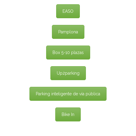
EASO
Pamplona
Box 5-10 plazas
Up2parking
Parking inteligente de vía pública
Bike In