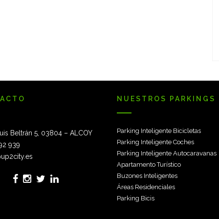
ACTO
NUESTROS PARKINGS
Parking Inteligente Bicicletas
uis Beltrán 5, 03804 – ALCOY
Parking Inteligente Coches
92 939
Parking Inteligente Autocaravanas
up2city.es
Apartamento Turístico
Buzones Inteligentes
Áreas Residenciales
Parking Bicis